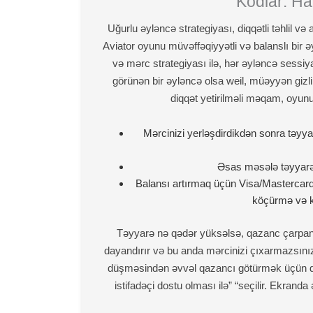
Kodlar: H
Uğurlu əyləncə strategiyası, diqqətli təhlil v
Aviator oyunu müvəffəqiyyətli və balanslı bir
və mərc strategiyası ilə, hər əyləncə sessiya
görünən bir əyləncə olsa weil, müəyyən gizli 
diqqət yetirilməli məqam, oyun
Mərcinizi yerləşdirdikdən sonra təyya
Əsas məsələ təyyarən
Balansı artırmaq üçün Visa/Mastercard
köçürmə və kr
Təyyarə nə qədər yüksəlsə, qazanc çarpanı
dayandırır və bu anda mərcinizi çıxarmazsınızs
düşməsindən əvvəl qazancı götürmək üçün do
istifadəçi dostu olması ilə” “seçilir. Ekra