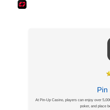
Skip
to
content
Pin
At Pin-Up Casino, players can enjoy over 5,000 
poker, and place be