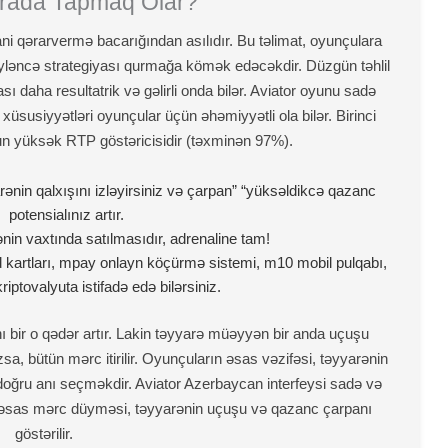
arada Tapmaq Olar?
ə ani qərarvermə bacarığından asılıdır. Bu təlimat, oyunçulara
 əyləncə strategiyası qurmağa kömək edəcəkdir. Düzgün təhlil
sı daha resultatrik və gəlirli onda bilər. Aviator oyunu sadə
xüsusiyyətləri oyunçular üçün əhəmiyyətli ola bilər. Birinci
un yüksək RTP göstəricisidir (təxminən 97%).
rənin qalxışını izləyirsiniz və çarpan” “yüksəldikcə qazanc
potensialınız artır.
in vaxtında satılmasıdır, adrenaline tam!
 kartları, mpay onlayn köçürmə sistemi, m10 mobil pulqabı,
iptovalyuta istifadə edə bilərsiniz.
 bir o qədər artır. Lakin təyyarə müəyyən bir anda uçuşu
a, bütün mərc itirilir. Oyunçuların əsas vəzifəsi, təyyarənin
ğru anı seçməkdir. Aviator Azerbaycan interfeysi sadə və
nda əsas mərc düyməsi, təyyarənin uçuşu və qazanc çarpanı
göstərilir.