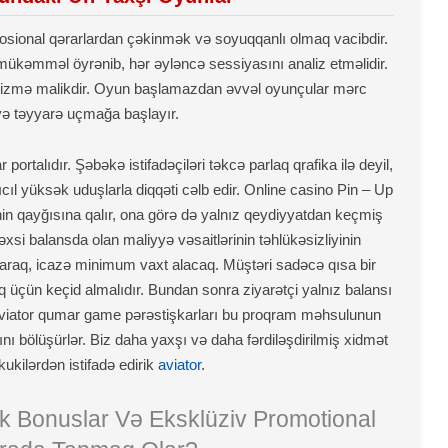
sional qərarlardan çəkinmək və soyuqqanlı olmaq vacibdir.
ükəmməl öyrənib, hər əyləncə sessiyasını analiz etməlidir.
nizmə malikdir. Oyun başlamazdan əvvəl oyunçular mərc
 və təyyarə uçmağa başlayır.
rtalıdır. Şəbəkə istifadəçiləri təkcə parlaq qrafika ilə deyil,
ıl yüksək uduşlarla diqqəti cəlb edir. Online casino Pin – Up
inin qayğısına qalır, ona görə də yalnız qeydiyyatdan keçmiş
şəxsi balansda olan maliyyə vəsaitlərinin təhlükəsizliyinin
yaraq, icazə minimum vaxt alacaq. Müştəri sadəcə qısa bir
 üçün keçid almalıdır. Bundan sonra ziyarətçi yalnız balansı
viator qumar game pərəstişkarları bu proqram məhsulunun
arını bölüşürlər. Biz daha yaxşı və daha fərdiləşdirilmiş xidmət
kukilərdən istifadə edirik
aviator
.
ük Bonuslar Və Eksklüziv Promotional