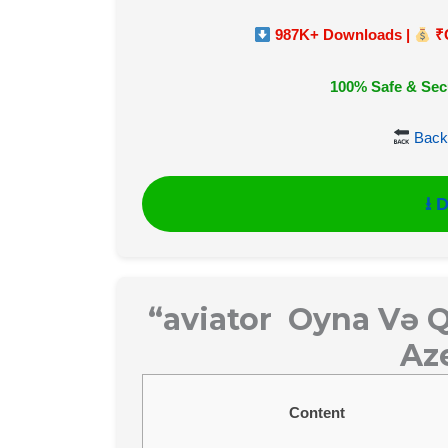
987K+ Downloads |
₹G
100% Safe & Se
Back 
⭳ 
“aviator ️ Oyna Və 
Az
Content