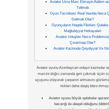
Aviator Üzrə Mərc Etməyin Addım-a
Təlimatı
Oyun Təcrübəsi: Real Vaxtda Necə Q
Gəlmək Olar?
Oyunçuların Haqda Fikirləri: Qələbə
Məğlubiyyət Hekayələri
Aviator Uduşları Necə Problemsi
Çıxarmaq Olar?
Aviator Kazinoda Qeydiyyat Və Gir
Aviator oyunu Azerbaycan onlayn kazinolar ar
mərcini doğru zamanda geri çəkmək üçün sürə
uçuşunu izləyərək çarpanın artmasını gözləmək
riskləri daha dəqiq idarə etm
Aviator oyunu böyük qələbələr qazanmı
bacarığı ilə əlaqəli olduğunu bildiri