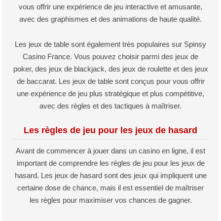
vous offrir une expérience de jeu interactive et amusante,
avec des graphismes et des animations de haute qualité.
Les jeux de table sont également très populaires sur Spinsy
Casino France. Vous pouvez choisir parmi des jeux de
poker, des jeux de blackjack, des jeux de roulette et des jeux
de baccarat. Les jeux de table sont conçus pour vous offrir
une expérience de jeu plus stratégique et plus compétitive,
avec des règles et des tactiques à maîtriser.
Les règles de jeu pour les jeux de hasard
Avant de commencer à jouer dans un casino en ligne, il est
important de comprendre les règles de jeu pour les jeux de
hasard. Les jeux de hasard sont des jeux qui impliquent une
certaine dose de chance, mais il est essentiel de maîtriser
les règles pour maximiser vos chances de gagner.