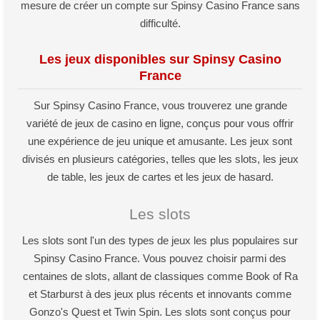
mesure de créer un compte sur Spinsy Casino France sans
difficulté.
Les jeux disponibles sur Spinsy Casino
France
Sur Spinsy Casino France, vous trouverez une grande
variété de jeux de casino en ligne, conçus pour vous offrir
une expérience de jeu unique et amusante. Les jeux sont
divisés en plusieurs catégories, telles que les slots, les jeux
de table, les jeux de cartes et les jeux de hasard.
Les slots
Les slots sont l'un des types de jeux les plus populaires sur
Spinsy Casino France. Vous pouvez choisir parmi des
centaines de slots, allant de classiques comme Book of Ra
et Starburst à des jeux plus récents et innovants comme
Gonzo's Quest et Twin Spin. Les slots sont conçus pour