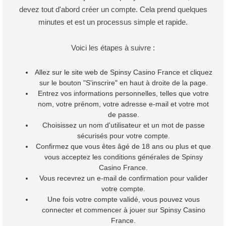
devez tout d'abord créer un compte. Cela prend quelques
minutes et est un processus simple et rapide.
Voici les étapes à suivre :
Allez sur le site web de Spinsy Casino France et cliquez
sur le bouton "S'inscrire" en haut à droite de la page.
Entrez vos informations personnelles, telles que votre
nom, votre prénom, votre adresse e-mail et votre mot
de passe.
Choisissez un nom d'utilisateur et un mot de passe
sécurisés pour votre compte.
Confirmez que vous êtes âgé de 18 ans ou plus et que
vous acceptez les conditions générales de Spinsy
Casino France.
Vous recevrez un e-mail de confirmation pour valider
votre compte.
Une fois votre compte validé, vous pouvez vous
connecter et commencer à jouer sur Spinsy Casino
France.