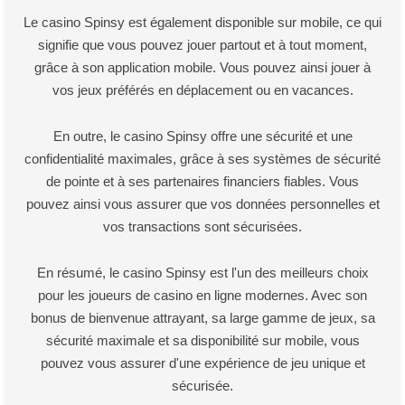
Le casino Spinsy est également disponible sur mobile, ce qui
signifie que vous pouvez jouer partout et à tout moment,
grâce à son application mobile. Vous pouvez ainsi jouer à
vos jeux préférés en déplacement ou en vacances.
En outre, le casino Spinsy offre une sécurité et une
confidentialité maximales, grâce à ses systèmes de sécurité
de pointe et à ses partenaires financiers fiables. Vous
pouvez ainsi vous assurer que vos données personnelles et
vos transactions sont sécurisées.
En résumé, le casino Spinsy est l'un des meilleurs choix
pour les joueurs de casino en ligne modernes. Avec son
bonus de bienvenue attrayant, sa large gamme de jeux, sa
sécurité maximale et sa disponibilité sur mobile, vous
pouvez vous assurer d'une expérience de jeu unique et
sécurisée.