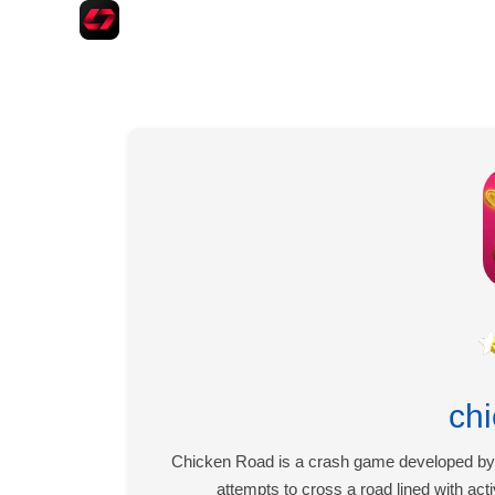
Skip
to
content
ch
Chicken Road is a crash game developed by 
attempts to cross a road lined with act