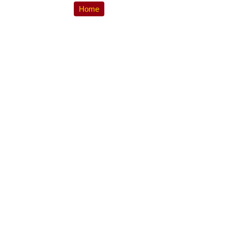
Home
Apps
IN777
About