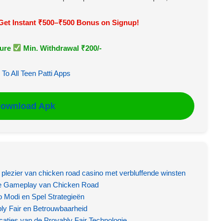
et Instant ₹500–₹500 Bonus on Signup!
cure
Min. Withdrawal ₹200/-
To All Teen Patti Apps
Download Apk
 plezier van chicken road casino met verbluffende winsten
e Gameplay van Chicken Road
o Modi en Spel Strategieën
ly Fair en Betrouwbaarheid
caties van de Provably Fair Technologie