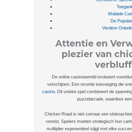
Toegank
Mobiele Comp
De Popular
Verdere Ontwik
Attentie en Ver
plezier van ch
verbluf
De online casinowereld evolueert voortdu
verschijnen. Een recente toevoeging die snel 
casino
. Dit unieke spel combineert de spanni
puzzelarcade, waardoor een 
Chicken Road is niet zomaar een slotmachine; 
vereist. Spelers moeten strategisch hun cart
multiplier exponentieel stijgt met elke succ