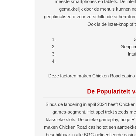
meeste smartphones en tablets. De interfa
gemakkelijk door de menu’s kunnen nav
geoptimaliseerd voor verschillende schermform
Ook is de inzet-knop of t
G
Geoptim
Intu
Deze factoren maken Chicken Road casino ee
De Populariteit 
Sinds de lancering in april 2024 heeft Chicken
games-segment. Het spel trekt steeds meer
klassieke slots. De unieke gameplay, hoge R
maken Chicken Road casino tot een aantrekkeli
beschikbaar in alle BGC-gelicentieerde casino