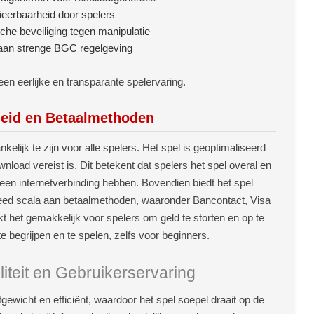
fieerbaarheid door spelers
che beveiliging tegen manipulatie
aan strenge BGC regelgeving
en eerlijke en transparante spelervaring.
heid en Betaalmethoden
lijk te zijn voor alle spelers. Het spel is geoptimaliseerd
load vereist is. Dit betekent dat spelers het spel overal en
en internetverbinding hebben. Bovendien biedt het spel
reed scala aan betaalmethoden, waaronder Bancontact, Visa
kt het gemakkelijk voor spelers om geld te storten en op te
e begrijpen en te spelen, zelfs voor beginners.
iteit en Gebruikerservaring
ewicht en efficiënt, waardoor het spel soepel draait op de